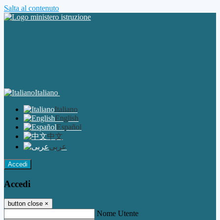
Salta al contenuto
Italiano
Italiano
English
Español
中文
عربى
Accedi
Accedi
button close
×
Nome Utente