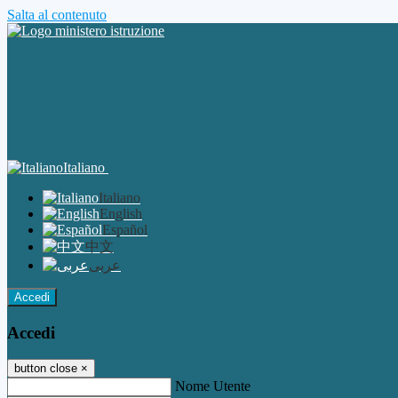
Salta al contenuto
Italiano
Italiano
English
Español
中文
عربى
Accedi
Accedi
button close
×
Nome Utente