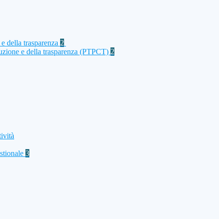
 e della trasparenza
2
rruzione e della trasparenza (PTPCT)
2
ività
stionale
3