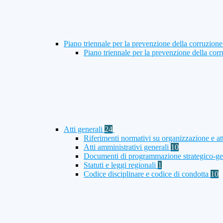
Piano triennale per la prevenzione della corruzione
Piano triennale per la prevenzione della co
Atti generali
24
Riferimenti normativi su organizzazione e att
Atti amministrativi generali
10
Documenti di programmazione strategico-ge
Statuti e leggi regionali
1
Codice disciplinare e codice di condotta
10