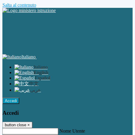
Salta al contenuto
Italiano
Italiano
English
Español
中文
عربى
Accedi
Accedi
button close
×
Nome Utente