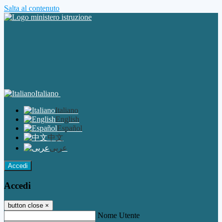
Salta al contenuto
Italiano
Italiano
English
Español
中文
عربى
Accedi
Accedi
button close
×
Nome Utente