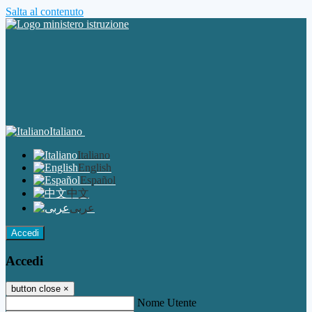
Salta al contenuto
Italiano
Italiano
English
Español
中文
عربى
Accedi
Accedi
button close
×
Nome Utente