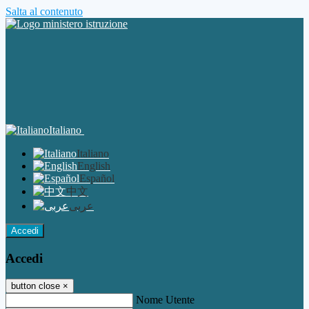
Salta al contenuto
Italiano
Italiano
English
Español
中文
عربى
Accedi
Accedi
button close
×
Nome Utente