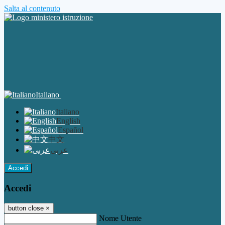
Salta al contenuto
Italiano
Italiano
English
Español
中文
عربى
Accedi
Accedi
button close
×
Nome Utente