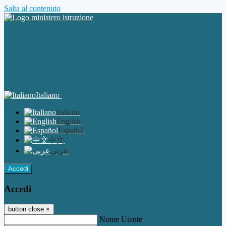
Salta al contenuto
Italiano
Italiano
English
Español
中文
عربى
Accedi
Accedi
button close
×
Nome Utente