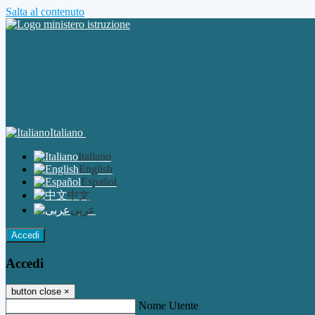
Salta al contenuto
Italiano
Italiano
English
Español
中文
عربى
Accedi
Accedi
button close
×
Nome Utente