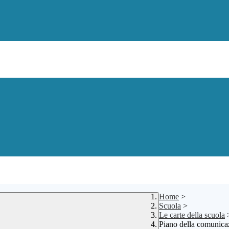
Home
>
Scuola
>
Le carte della scuola
Piano della comunica