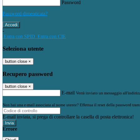
Password
Password dimenticata?
-
Entra con SPID
Entra con CIE
Seleziona utente
button close
×
Recupero password
button close
×
E-mail
Verrà inviato un messaggio all'indirizz
Non hai una e-mail associata al nome utente? Effettua il reset della password tram
E-mail inviata, si prega di controllare la casella di posta elettronica!
Errore