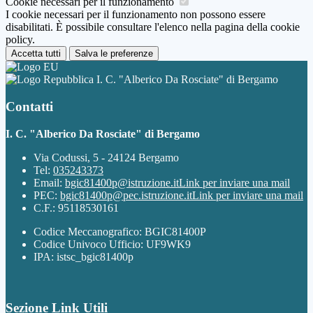
Cookie necessari per il funzionamento
I cookie necessari per il funzionamento non possono essere
disabilitati. È possibile consultare l'elenco nella pagina della cookie
policy.
Accetta tutti
Salva le preferenze
I. C. "Alberico Da Rosciate" di Bergamo
Contatti
I. C. "Alberico Da Rosciate" di Bergamo
Via Codussi, 5 - 24124 Bergamo
Tel:
035243373
Email:
bgic81400p@istruzione.it
Link per inviare una mail
PEC:
bgic81400p@pec.istruzione.it
Link per inviare una mail
C.F.: 95118530161
Codice Meccanografico: BGIC81400P
Codice Univoco Ufficio: UF9WK9
IPA: istsc_bgic81400p
Sezione Link Utili