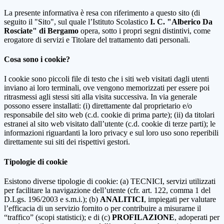
La presente informativa è resa con riferimento a questo sito (di
seguito il "Sito", sul quale l’Istituto Scolastico
I. C. "Alberico Da
Rosciate" di Bergamo
opera, sotto i propri segni distintivi, come
erogatore di servizi e Titolare del trattamento dati personali.
Cosa sono i cookie?
I cookie sono piccoli file di testo che i siti web visitati dagli utenti
inviano ai loro terminali, ove vengono memorizzati per essere poi
ritrasmessi agli stessi siti alla visita successiva. In via generale
possono essere installati: (i) direttamente dal proprietario e/o
responsabile del sito web (c.d. cookie di prima parte); (ii) da titolari
estranei al sito web visitato dall’utente (c.d. cookie di terze parti); le
informazioni riguardanti la loro privacy e sul loro uso sono reperibili
direttamente sui siti dei rispettivi gestori.
Tipologie di cookie
Esistono diverse tipologie di cookie: (a) TECNICI, servizi utilizzati
per facilitare la navigazione dell’utente (cfr. art. 122, comma 1 del
D.Lgs. 196/2003 e s.m.i.); (b)
ANALITICI
, impiegati per valutare
l’efficacia di un servizio fornito o per contribuire a misurarne il
“traffico” (scopi statistici); e di (c)
PROFILAZIONE
, adoperati per