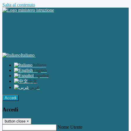
Salta al contenuto
Italiano
Italiano
English
Español
中文
عربى
Accedi
Accedi
button close
×
Nome Utente