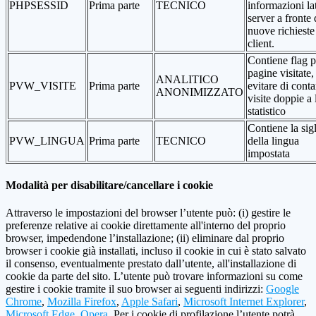
PHPSESSID
Prima parte
TECNICO
informazioni la
server a fronte 
nuove richieste
client.
Contiene flag p
pagine visitate,
ANALITICO
PVW_VISITE
Prima parte
evitare di conta
ANONIMIZZATO
visite doppie a 
statistico
Contiene la sig
PVW_LINGUA
Prima parte
TECNICO
della lingua
impostata
Modalità per disabilitare/cancellare i cookie
Attraverso le impostazioni del browser l’utente può: (i) gestire le
preferenze relative ai cookie direttamente all'interno del proprio
browser, impedendone l’installazione; (ii) eliminare dal proprio
browser i cookie già installati, incluso il cookie in cui è stato salvato
il consenso, eventualmente prestato dall’utente, all'installazione di
cookie da parte del sito. L’utente può trovare informazioni su come
gestire i cookie tramite il suo browser ai seguenti indirizzi:
Google
Chrome
,
Mozilla Firefox
,
Apple Safari
,
Microsoft Internet Explorer
,
Microsoft Edge
,
Opera
. Per i cookie di profilazione l’utente potrà