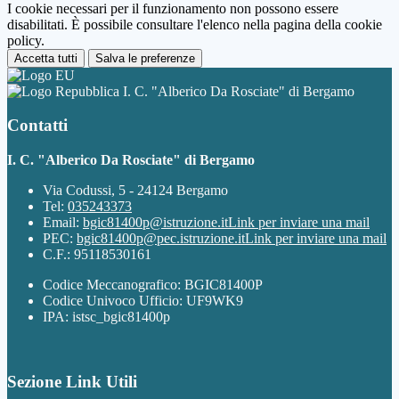
I cookie necessari per il funzionamento non possono essere
disabilitati. È possibile consultare l'elenco nella pagina della cookie
policy.
Accetta tutti
Salva le preferenze
I. C. "Alberico Da Rosciate" di Bergamo
Contatti
I. C. "Alberico Da Rosciate" di Bergamo
Via Codussi, 5 - 24124 Bergamo
Tel:
035243373
Email:
bgic81400p@istruzione.it
Link per inviare una mail
PEC:
bgic81400p@pec.istruzione.it
Link per inviare una mail
C.F.: 95118530161
Codice Meccanografico: BGIC81400P
Codice Univoco Ufficio: UF9WK9
IPA: istsc_bgic81400p
Sezione Link Utili