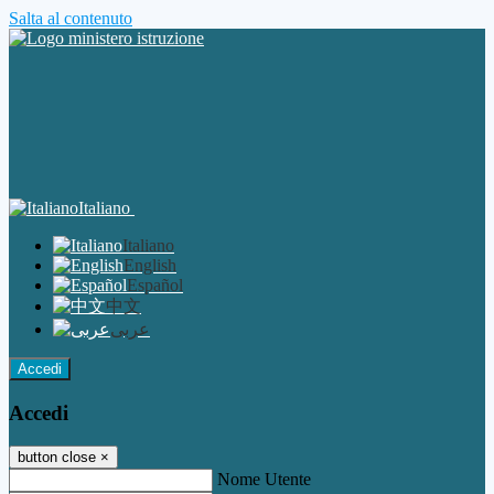
Salta al contenuto
Italiano
Italiano
English
Español
中文
عربى
Accedi
Accedi
button close
×
Nome Utente