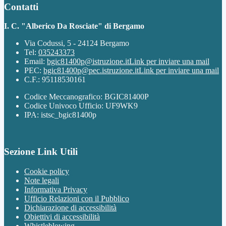
Contatti
I. C. "Alberico Da Rosciate" di Bergamo
Via Codussi, 5 - 24124 Bergamo
Tel:
035243373
Email:
bgic81400p@istruzione.it
Link per inviare una mail
PEC:
bgic81400p@pec.istruzione.it
Link per inviare una mail
C.F.: 95118530161
Codice Meccanografico: BGIC81400P
Codice Univoco Ufficio: UF9WK9
IPA: istsc_bgic81400p
Sezione Link Utili
Cookie policy
Note legali
Informativa Privacy
Ufficio Relazioni con il Pubblico
Dichiarazione di accessibilità
Obiettivi di accessibilità
Whistleblowing