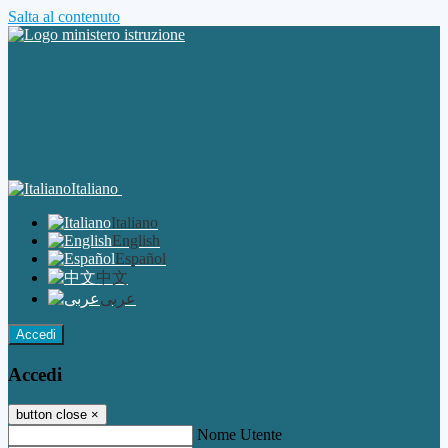
Salta al contenuto
Italiano
Italiano
English
Español
中文
عربى
Accedi
Accedi
button close
×
Nome Utente