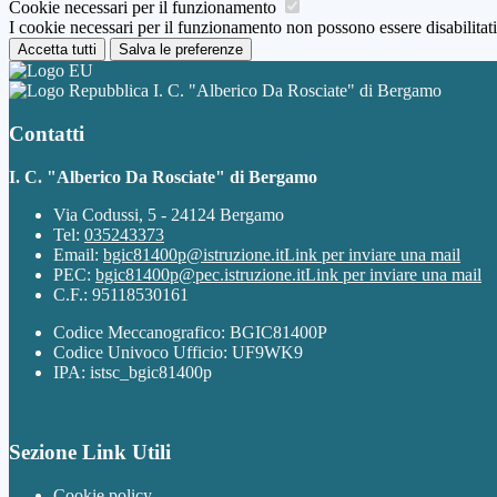
Cookie necessari per il funzionamento
I cookie necessari per il funzionamento non possono essere disabilitati.
Accetta tutti
Salva le preferenze
I. C. "Alberico Da Rosciate" di Bergamo
Contatti
I. C. "Alberico Da Rosciate" di Bergamo
Via Codussi, 5 - 24124 Bergamo
Tel:
035243373
Email:
bgic81400p@istruzione.it
Link per inviare una mail
PEC:
bgic81400p@pec.istruzione.it
Link per inviare una mail
C.F.: 95118530161
Codice Meccanografico: BGIC81400P
Codice Univoco Ufficio: UF9WK9
IPA: istsc_bgic81400p
Sezione Link Utili
Cookie policy