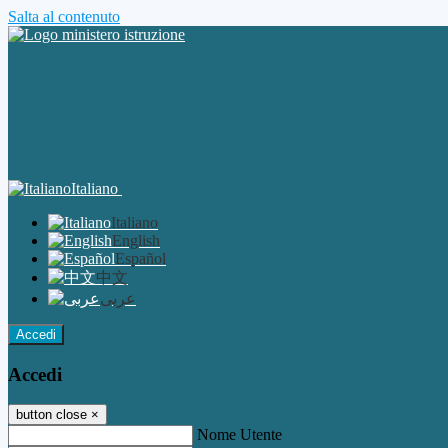
Salta al contenuto
Italiano
Italiano
English
Español
中文
عربى
Accedi
Accedi
button close
×
Nome Utente