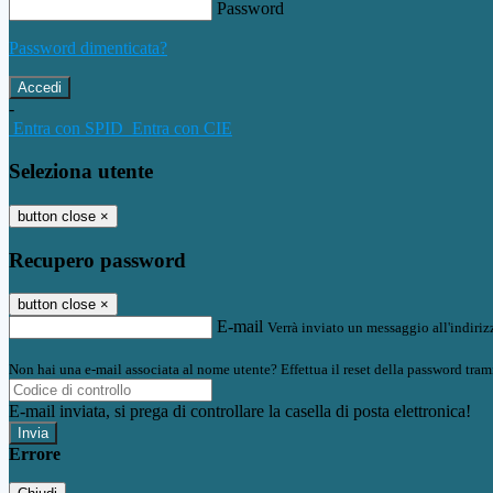
Password
Password dimenticata?
-
Entra con SPID
Entra con CIE
Seleziona utente
button close
×
Recupero password
button close
×
E-mail
Verrà inviato un messaggio all'indirizz
Non hai una e-mail associata al nome utente? Effettua il reset della password tram
E-mail inviata, si prega di controllare la casella di posta elettronica!
Errore