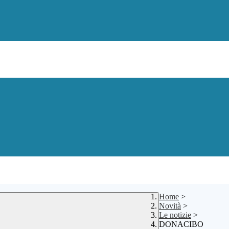
Home
>
Novità
>
Le notizie
>
DONACIBO