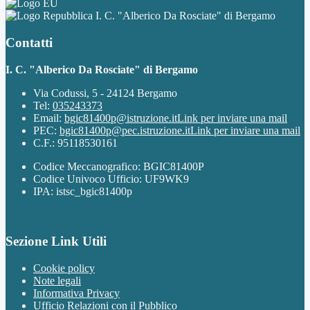
I. C. "Alberico Da Rosciate" di Bergamo
Contatti
I. C. "Alberico Da Rosciate" di Bergamo
Via Codussi, 5 - 24124 Bergamo
Tel:
035243373
Email:
bgic81400p@istruzione.it
Link per inviare una mail
PEC:
bgic81400p@pec.istruzione.it
Link per inviare una mail
C.F.: 95118530161
Codice Meccanografico: BGIC81400P
Codice Univoco Ufficio: UF9WK9
IPA: istsc_bgic81400p
Sezione Link Utili
Cookie policy
Note legali
Informativa Privacy
Ufficio Relazioni con il Pubblico