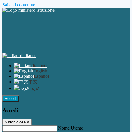
Salta al contenuto
Italiano
Italiano
English
Español
中文
عربى
Accedi
Accedi
button close
×
Nome Utente