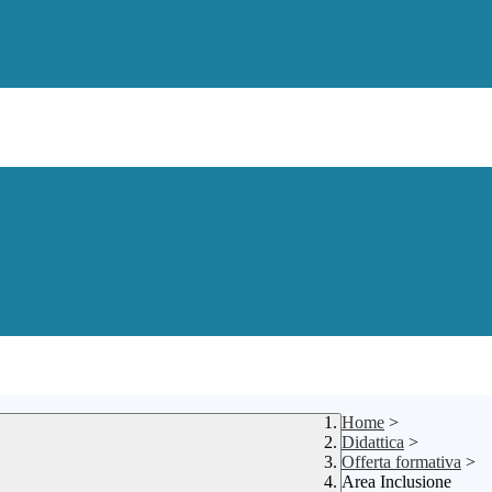
Home
>
Didattica
>
Offerta formativa
>
Area Inclusione