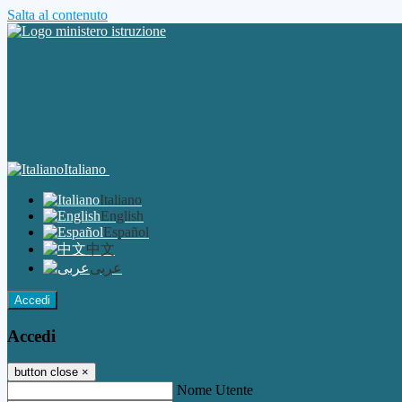
Salta al contenuto
Italiano
Italiano
English
Español
中文
عربى
Accedi
Accedi
button close
×
Nome Utente