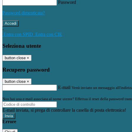
Password
Password dimenticata?
-
Entra con SPID
Entra con CIE
Seleziona utente
button close
×
Recupero password
button close
×
E-mail
Verrà inviato un messaggio all'indirizz
Non hai una e-mail associata al nome utente? Effettua il reset della password tram
E-mail inviata, si prega di controllare la casella di posta elettronica!
Errore