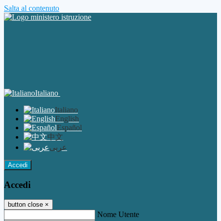
Salta al contenuto
Italiano
Italiano
English
Español
中文
عربى
Accedi
Accedi
button close
×
Nome Utente