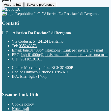
Accetta tutti
Salva le preferenze
I. C. "Alberico Da Rosciate" di Bergamo
Contatti
I. C. "Alberico Da Rosciate" di Bergamo
Via Codussi, 5 - 24124 Bergamo
Tel:
035243373
Email:
bgic81400p@istruzione.it
Link per inviare una mail
PEC:
bgic81400p@pec.istruzione.it
Link per inviare una mail
C.F.: 95118530161
Codice Meccanografico: BGIC81400P
Codice Univoco Ufficio: UF9WK9
IPA: istsc_bgic81400p
Sezione Link Utili
Cookie policy
Note legali