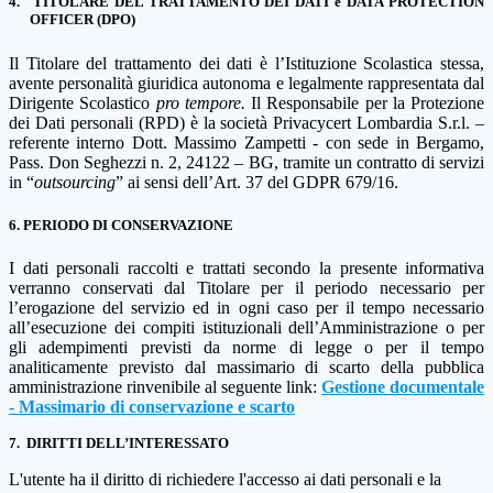
4.
TITOLARE DEL TRATTAMENTO DEI DATI e DATA PROTECTION
OFFICER (DPO)
Il Titolare del trattamento dei dati è l’Istituzione Scolastica stessa,
avente personalità giuridica autonoma e legalmente rappresentata dal
Dirigente Scolastico
pro tempore.
Il Responsabile per la Protezione
dei Dati personali (RPD) è
la società Privacycert Lombardia S.r.l. –
referente interno Dott. Massimo Zampetti - con sede in Bergamo,
Pass. Don Seghezzi n. 2, 24122 – BG, tramite un contratto di servizi
in “
outsourcing
” ai sensi dell’Art. 37 del GDPR 679/16.
6. PERIODO DI CONSERVAZIONE
I dati personali raccolti e trattati secondo la presente informativa
verranno conservati dal Titolare per il periodo necessario per
l’erogazione del servizio ed in ogni caso per il tempo necessario
all’esecuzione dei compiti istituzionali dell’Amministrazione o per
gli adempimenti previsti da norme di legge o per il tempo
analiticamente previsto dal massimario di scarto della pubblica
amministrazione rinvenibile al seguente link:
Gestione documentale
- Massimario di conservazione e sca
rto
7.
DIRITTI DELL’INTERESSATO
L'utente ha il diritto di richiedere l'accesso ai dati personali e la