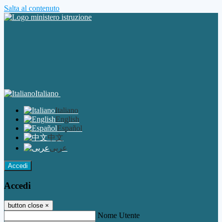
Salta al contenuto
Italiano
Italiano
English
Español
中文
عربى
Accedi
Accedi
button close
×
Nome Utente