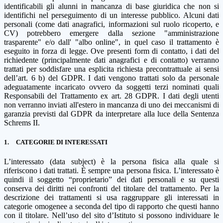
identificabili gli alunni in mancanza di base giuridica che non si
identifichi nel perseguimento di un interesse pubblico. Alcuni dati
personali (come dati anagrafici, informazioni sul ruolo ricoperto, e
CV) potrebbero emergere dalla sezione "amministrazione
trasparente" e/o dall' "albo online", in quel caso il trattamento è
eseguito in forza di legge. Ove presenti form di contatto, i dati del
richiedente (principalmente dati anagrafici e di contatto) verranno
trattati per soddisfare una esplicita richiesta precontrattuale ai sensi
dell’art. 6 b) del GDPR. I dati vengono trattati solo da personale
adeguatamente incaricato ovvero da soggetti terzi nominati quali
Responsabili del Trattamento ex art. 28 GDPR. I dati degli utenti
non verranno inviati all'estero in mancanza di uno dei meccanismi di
garanzia previsti dal GDPR da interpretare alla luce della Sentenza
Schrems II.
1.
CATEGORIE DI INTERESSATI
L’interessato (data subject) è la persona fisica alla quale si
riferiscono i dati trattati. È sempre una persona fisica. L’interessato è
quindi il soggetto “proprietario” dei dati personali e su questi
conserva dei diritti nei confronti del titolare del trattamento. Per la
descrizione dei trattamenti si usa raggruppare gli interessati in
categorie omogenee a seconda del tipo di rapporto che questi hanno
con il titolare. Nell’uso del sito d’Istituto si possono individuare le