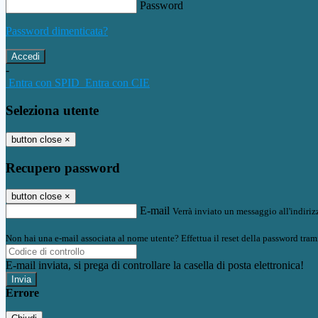
Password
Password dimenticata?
-
Entra con SPID
Entra con CIE
Seleziona utente
button close
×
Recupero password
button close
×
E-mail
Verrà inviato un messaggio all'indirizz
Non hai una e-mail associata al nome utente? Effettua il reset della password tram
E-mail inviata, si prega di controllare la casella di posta elettronica!
Errore