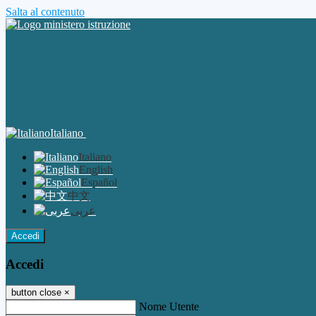
Salta al contenuto
Italiano
Italiano
English
Español
中文
عربى
Accedi
Accedi
button close
×
Nome Utente