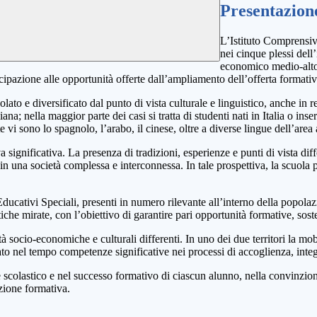
Presentazion
L’Istituto Comprensiv
nei cinque plessi dell
economico medio-alto:
tecipazione alle opportunità offerte dall’ampliamento dell’offerta formativ
olato e diversificato dal punto di vista culturale e linguistico, anche in r
a; nella maggior parte dei casi si tratta di studenti nati in Italia o inser
i sono lo spagnolo, l’arabo, il cinese, oltre a diverse lingue dell’area 
significativa. La presenza di tradizioni, esperienze e punti di vista differ
in una società complessa e interconnessa. In tale prospettiva, la scuola
 Educativi Speciali, presenti in numero rilevante all’interno della popola
he mirate, con l’obiettivo di garantire pari opportunità formative, sosten
cità socio-economiche e culturali differenti. In uno dei due territori la 
dato nel tempo competenze significative nei processi di accoglienza, inte
 scolastico e nel successo formativo di ciascun alunno, nella convinzione
azione formativa.