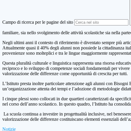
Campo di ricerca per le pagine del sito
familiare, sia nello svolgimento delle attività scolastiche sia nella par
Negli ultimi anni il contesto di riferimento è diventato sempre più artic
Attualmente quasi il 40% degli alunni non possiede la cittadinanza italian
provenienze sono molteplici e tra le lingue maggiormente rappresentate v
Questa pluralità culturale e linguistica rappresenta una risorsa educativa 
reciproco e lo sviluppo di competenze sociali fondamentali per vivere 
valorizzazione delle differenze come opportunità di crescita per tutti.
L’Istituto presta inoltre particolare attenzione agli alunni con Bisogni
un’organizzazione attenta dei tempi e l’adozione di metodologie didattic
I cinque plessi sono collocati in due quartieri caratterizzati da specifi
nel corso dell’anno scolastico. In questo quadro, l’Istituto ha consoli
La scuola continua a investire in progettualità inclusive, nel benessere
valorizzazione delle differenze costituiscano elementi essenziali dell’
Notizie