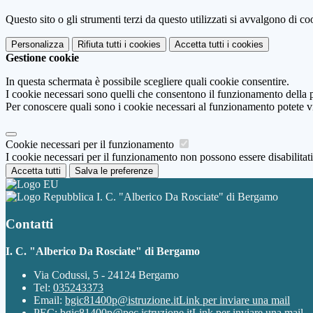
Questo sito o gli strumenti terzi da questo utilizzati si avvalgono di coo
Personalizza
Rifiuta tutti
i cookies
Accetta tutti
i cookies
Gestione cookie
In questa schermata è possibile scegliere quali cookie consentire.
I cookie necessari sono quelli che consentono il funzionamento della pi
Per conoscere quali sono i cookie necessari al funzionamento potete v
Cookie necessari per il funzionamento
I cookie necessari per il funzionamento non possono essere disabilitati.
Accetta tutti
Salva le preferenze
I. C. "Alberico Da Rosciate" di Bergamo
Contatti
I. C. "Alberico Da Rosciate" di Bergamo
Via Codussi, 5 - 24124 Bergamo
Tel:
035243373
Email:
bgic81400p@istruzione.it
Link per inviare una mail
PEC:
bgic81400p@pec.istruzione.it
Link per inviare una mail