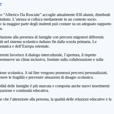
e
o “Alberico Da Rosciate” accoglie attualmente 830 alunni, distribuiti
’istituto. L’utenza si colloca mediamente in un contesto socio-
 la maggior parte degli studenti può contare su un adeguato supporto
a.
elazione alla presenza di famiglie con percorsi migratori differenti.
iti nel sistema scolastico italiano fin dalla scuola primaria. Le
asiatica e dell’Europa orientale.
enti favorisce il dialogo interculturale, l’apertura, il rispetto
 promuove un clima inclusivo, fondato sulla collaborazione e sulla
zione scolastica. A tal fine vengono promossi percorsi personalizzati,
ere le fragilità e prevenire situazioni di disagio scolastico.
mobilità delle famiglie è più marcata e comporta anche nuovi inserimenti
grazione e continuità educativa.
 che l’attenzione alla persona, la qualità delle relazioni educative e la