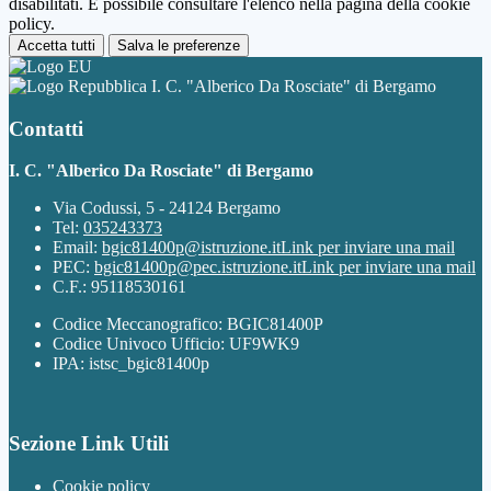
disabilitati. È possibile consultare l'elenco nella pagina della cookie
policy.
Accetta tutti
Salva le preferenze
I. C. "Alberico Da Rosciate" di Bergamo
Contatti
I. C. "Alberico Da Rosciate" di Bergamo
Via Codussi, 5 - 24124 Bergamo
Tel:
035243373
Email:
bgic81400p@istruzione.it
Link per inviare una mail
PEC:
bgic81400p@pec.istruzione.it
Link per inviare una mail
C.F.: 95118530161
Codice Meccanografico: BGIC81400P
Codice Univoco Ufficio: UF9WK9
IPA: istsc_bgic81400p
Sezione Link Utili
Cookie policy