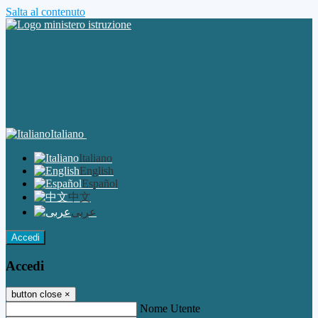
Salta al contenuto
Italiano
Italiano
English
Español
中文
عربى
Accedi
Accedi
button close
×
Nome Utente