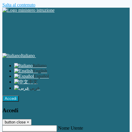
Salta al contenuto
Italiano
Italiano
English
Español
中文
عربى
Accedi
Accedi
button close
×
Nome Utente