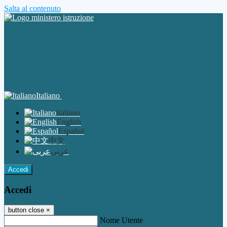
Salta al contenuto
Italiano
Italiano
English
Español
中文
عربى
Accedi
Accedi
button close
×
Nome Utente