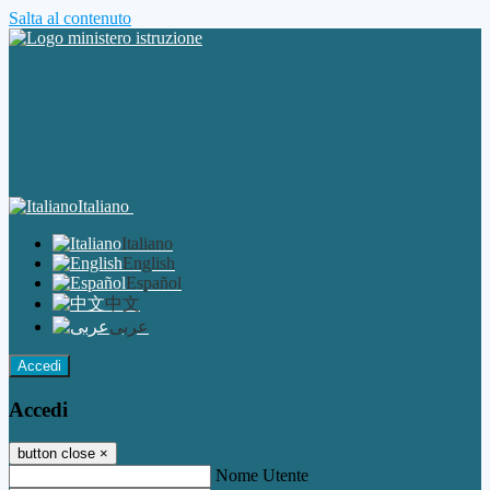
Salta al contenuto
Italiano
Italiano
English
Español
中文
عربى
Accedi
Accedi
button close
×
Nome Utente