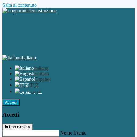
Salta al contenuto
Italiano
Italiano
English
Español
中文
عربى
Accedi
Accedi
button close
×
Nome Utente