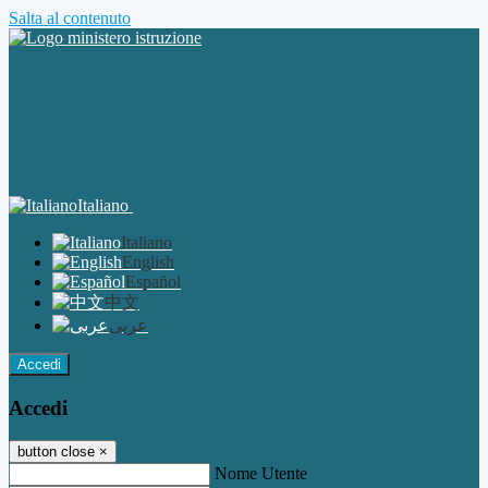
Salta al contenuto
Italiano
Italiano
English
Español
中文
عربى
Accedi
Accedi
button close
×
Nome Utente