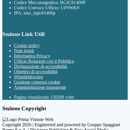
Codice Meccanografico: BGIC81400P
Codice Univoco Ufficio: UF9WK9
IPA: istsc_bgic81400p
Sezione Link Utili
Cookie policy
Note legali
Informativa Privacy
Ufficio Relazioni con il Pubblico
Dichiarazione di accessibilità
Obiettivi di accessibilità
Whistleblowing
Gestione consensi cookie
Amministrazione trasparente
Pagina visualizzata
158208
volte
Sezione Copyright
Copyright 2026 | Engineered and powered by Gruppo Spaggiari
Parma S.p.A. | Divisione Publishing & New Social Media