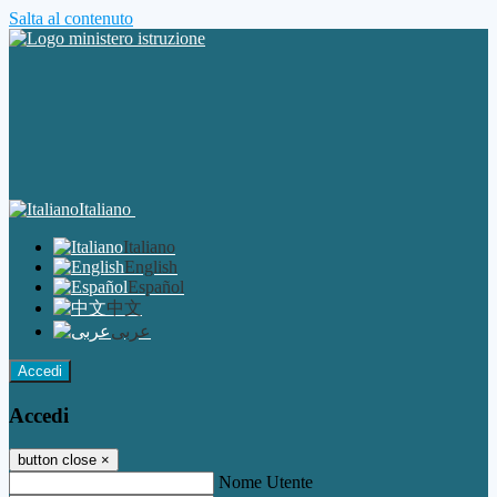
Salta al contenuto
Italiano
Italiano
English
Español
中文
عربى
Accedi
Accedi
button close
×
Nome Utente