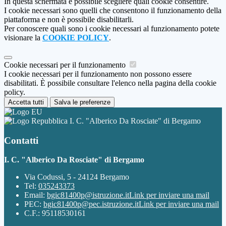
In questa schermata è possibile scegliere quali cookie consentire.
I cookie necessari sono quelli che consentono il funzionamento della
piattaforma e non è possibile disabilitarli.
Per conoscere quali sono i cookie necessari al funzionamento potete
visionare la
COOKIE POLICY
.
Cookie necessari per il funzionamento
I cookie necessari per il funzionamento non possono essere
disabilitati. È possibile consultare l'elenco nella pagina della cookie
policy.
Accetta tutti
Salva le preferenze
I. C. "Alberico Da Rosciate" di Bergamo
Contatti
I. C. "Alberico Da Rosciate" di Bergamo
Via Codussi, 5 - 24124 Bergamo
Tel:
035243373
Email:
bgic81400p@istruzione.it
Link per inviare una mail
PEC:
bgic81400p@pec.istruzione.it
Link per inviare una mail
C.F.: 95118530161