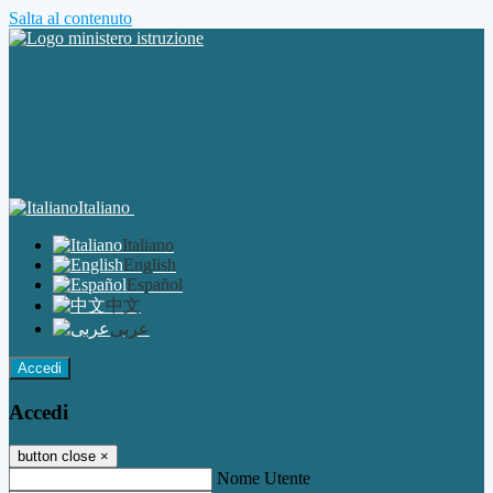
Salta al contenuto
Italiano
Italiano
English
Español
中文
عربى
Accedi
Accedi
button close
×
Nome Utente