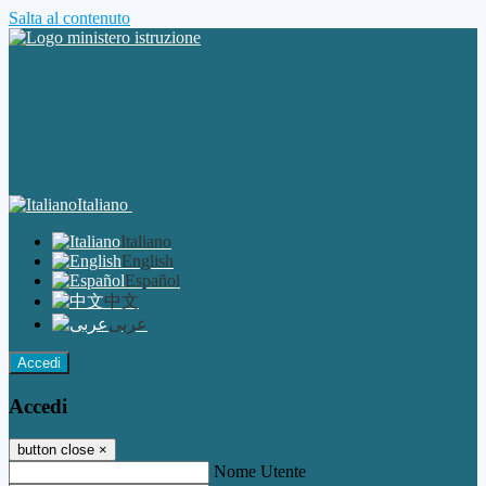
Salta al contenuto
Italiano
Italiano
English
Español
中文
عربى
Accedi
Accedi
button close
×
Nome Utente