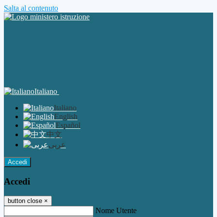
Salta al contenuto
Italiano
Italiano
English
Español
中文
عربى
Accedi
Accedi
button close
×
Nome Utente