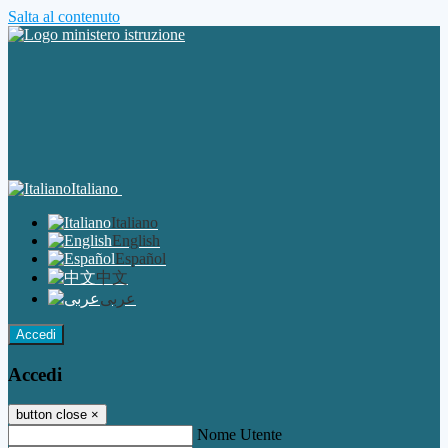
Salta al contenuto
Italiano
Italiano
English
Español
中文
عربى
Accedi
Accedi
button close
×
Nome Utente