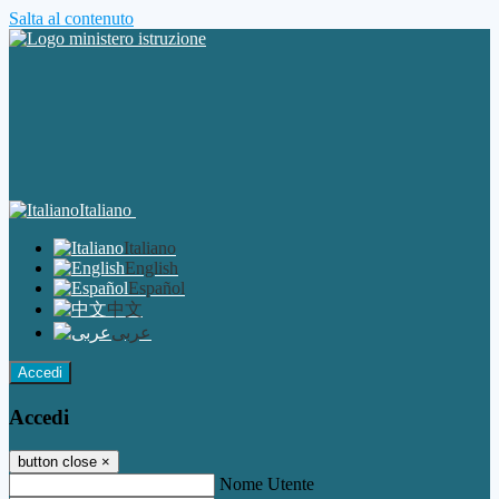
Salta al contenuto
Italiano
Italiano
English
Español
中文
عربى
Accedi
Accedi
button close
×
Nome Utente