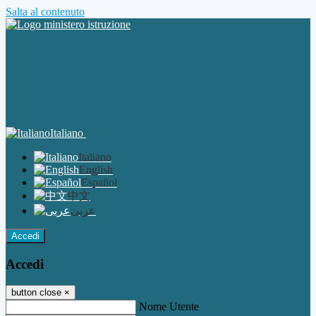
Salta al contenuto
Italiano
Italiano
English
Español
中文
عربى
Accedi
Accedi
button close
×
Nome Utente