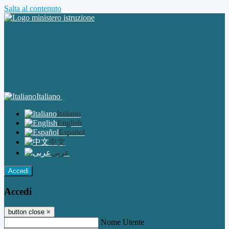
Salta al contenuto
Italiano
Italiano
English
Español
中文
عربى
Accedi
Accedi
button close
×
Nome Utente