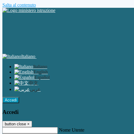
Salta al contenuto
Italiano
Italiano
English
Español
中文
عربى
Accedi
Accedi
button close
×
Nome Utente