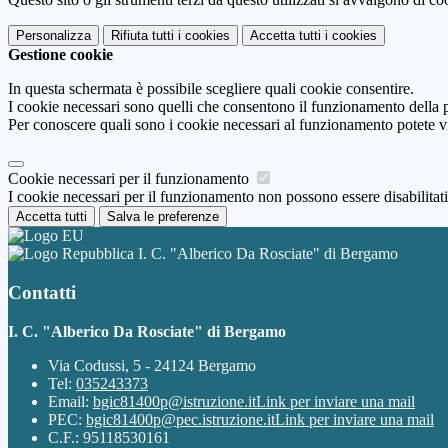
Personalizza
Rifiuta tutti
i cookies
Accetta tutti
i cookies
Gestione cookie
In questa schermata è possibile scegliere quali cookie consentire.
I cookie necessari sono quelli che consentono il funzionamento della pi
Per conoscere quali sono i cookie necessari al funzionamento potete v
Cookie necessari per il funzionamento
I cookie necessari per il funzionamento non possono essere disabilitati.
Accetta tutti
Salva le preferenze
I. C. "Alberico Da Rosciate" di Bergamo
Contatti
I. C. "Alberico Da Rosciate" di Bergamo
Via Codussi, 5 - 24124 Bergamo
Tel:
035243373
Email:
bgic81400p@istruzione.it
Link per inviare una mail
PEC:
bgic81400p@pec.istruzione.it
Link per inviare una mail
C.F.: 95118530161