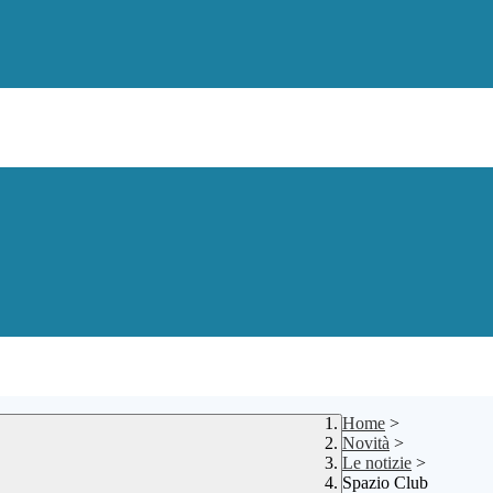
Home
>
Novità
>
Le notizie
>
Spazio Club