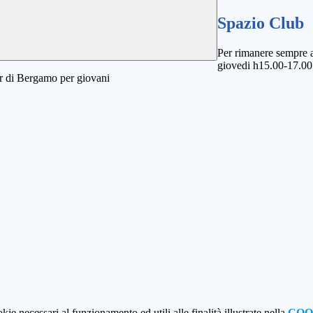
Spazio Club
Per rimanere sempre ag
giovedi h15.00-17.00 
ter di Bergamo per giovani
kie necessari al funzionamento ed utili alle finalità illustrate nella
COO