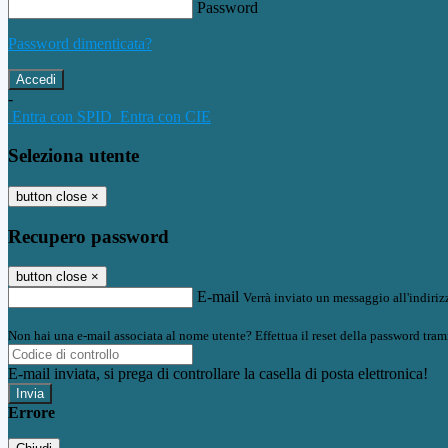
Password
Password dimenticata?
-
Entra con SPID
Entra con CIE
Seleziona utente
button close
×
Recupero password
button close
×
E-mail
Verrà inviato un messaggio all'indirizz
Non hai una e-mail associata al nome utente? Effettua il reset della password tram
E-mail inviata, si prega di controllare la casella di posta elettronica!
Errore