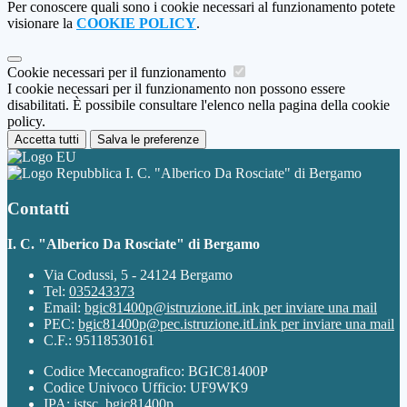
Per conoscere quali sono i cookie necessari al funzionamento potete
visionare la
COOKIE POLICY
.
Cookie necessari per il funzionamento
I cookie necessari per il funzionamento non possono essere
disabilitati. È possibile consultare l'elenco nella pagina della cookie
policy.
Accetta tutti
Salva le preferenze
I. C. "Alberico Da Rosciate" di Bergamo
Contatti
I. C. "Alberico Da Rosciate" di Bergamo
Via Codussi, 5 - 24124 Bergamo
Tel:
035243373
Email:
bgic81400p@istruzione.it
Link per inviare una mail
PEC:
bgic81400p@pec.istruzione.it
Link per inviare una mail
C.F.: 95118530161
Codice Meccanografico: BGIC81400P
Codice Univoco Ufficio: UF9WK9
IPA: istsc_bgic81400p