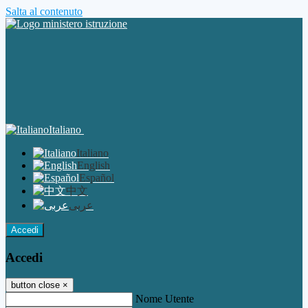
Salta al contenuto
Italiano
Italiano
English
Español
中文
عربى
Accedi
Accedi
button close
×
Nome Utente