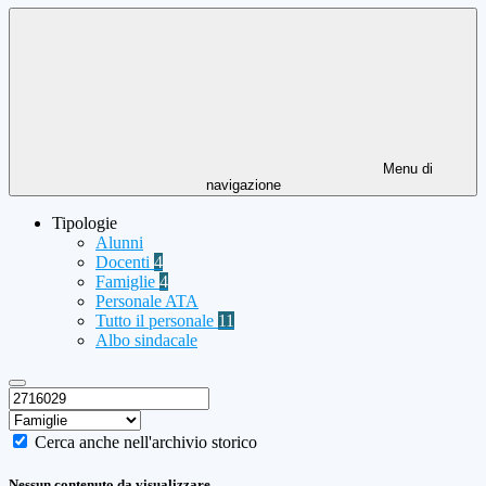
Menu di
navigazione
Tipologie
Alunni
Docenti
4
Famiglie
4
Personale ATA
Tutto il personale
11
Albo sindacale
Cerca anche nell'archivio storico
Nessun contenuto da visualizzare