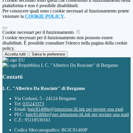
I cookie necessari sono quelli che consentono il funzionamento della
piattaforma e non è possibile disabilitarli.
Per conoscere quali sono i cookie necessari al funzionamento potete
visionare la
COOKIE POLICY
.
Cookie necessari per il funzionamento
I cookie necessari per il funzionamento non possono essere
disabilitati. È possibile consultare l'elenco nella pagina della cookie
policy.
Accetta tutti
Salva le preferenze
I. C. "Alberico Da Rosciate" di Bergamo
Contatti
I. C. "Alberico Da Rosciate" di Bergamo
Via Codussi, 5 - 24124 Bergamo
Tel:
035243373
Email:
bgic81400p@istruzione.it
Link per inviare una mail
PEC:
bgic81400p@pec.istruzione.it
Link per inviare una mail
C.F.: 95118530161
Codice Meccanografico: BGIC81400P