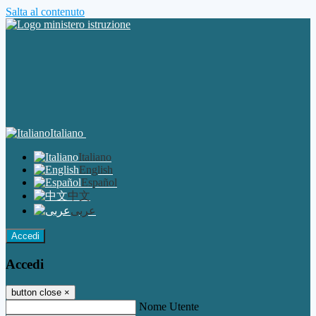
Salta al contenuto
Italiano
Italiano
English
Español
中文
عربى
Accedi
Accedi
button close
×
Nome Utente