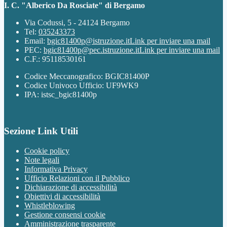
I. C. "Alberico Da Rosciate" di Bergamo
Via Codussi, 5 - 24124 Bergamo
Tel:
035243373
Email:
bgic81400p@istruzione.it
Link per inviare una mail
PEC:
bgic81400p@pec.istruzione.it
Link per inviare una mail
C.F.: 95118530161
Codice Meccanografico: BGIC81400P
Codice Univoco Ufficio: UF9WK9
IPA: istsc_bgic81400p
Sezione Link Utili
Cookie policy
Note legali
Informativa Privacy
Ufficio Relazioni con il Pubblico
Dichiarazione di accessibilità
Obiettivi di accessibilità
Whistleblowing
Gestione consensi cookie
Amministrazione trasparente