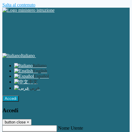
Salta al contenuto
Italiano
Italiano
English
Español
中文
عربى
Accedi
Accedi
button close
×
Nome Utente