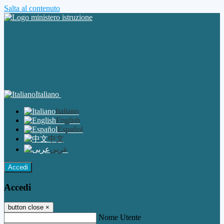
Salta al contenuto
Italiano
Italiano
English
Español
中文
عربى
Accedi
Accedi
button close
×
Nome Utente