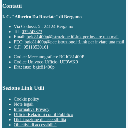
Contatti
I. C. "Alberico Da Rosciate" di Bergamo
Via Codussi, 5 - 24124 Bergamo
Tel:
035243373
Email:
bgic81400p@istruzione.it
Link per inviare una mail
PEC:
bgic81400p@pec.istruzione.it
Link per inviare una mail
C.F.: 95118530161
Codice Meccanografico: BGIC81400P
Codice Univoco Ufficio: UF9WK9
IPA: istsc_bgic81400p
Sezione Link Utili
Cookie policy
Note legali
Informativa Privacy
Ufficio Relazioni con il Pubblico
Dichiarazione di accessibilità
Obiettivi di accessibilità