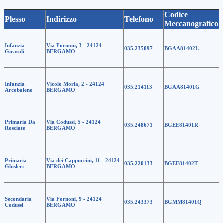
Codice
Plesso
Indirizzo
Telefono
Meccanografico
Infanzia
Via Fornoni, 3 - 24124
035.235097
BGAA81402L
Girasoli
BERGAMO
Infanzia
Vicolo Morla, 2 - 24124
035.214113
BGAA81401G
Arcobaleno
BERGAMO
Primaria Da
Via Codussi, 5 - 24124
035.248671
BGEE81401R
Rosciate
BERGAMO
Primaria
Via dei Cappuccini, 11 - 24124
035.220133
BGEE81402T
Ghisleri
BERGAMO
Secondaria
Via Fornoni, 9 - 24124
035.243373
BGMM81401Q
Codussi
BERGAMO