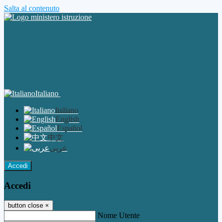
Salta al contenuto
Italiano
Italiano
English
Español
中文
عربى
Accedi
Accedi
button close
×
Nome Utente