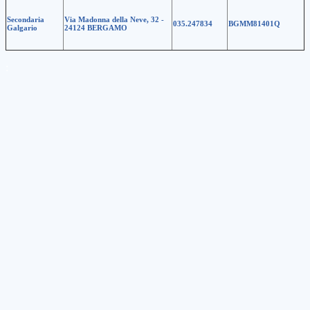
Secondaria
Via Madonna della Neve, 32 -
035.247834
BGMM81401Q
Galgario
24124 BERGAMO
: