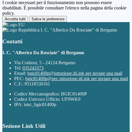
I cookie necessari per il funzionamento non possono essere
disabilitati. È possibile consultare l'elenco nella pagina della cookie
policy.
Accetta tutti
Salva le preferenze
I. C. "Alberico Da Rosciate" di Bergamo
Contatti
I. C. "Alberico Da Rosciate" di Bergamo
Via Codussi, 5 - 24124 Bergamo
Tel:
035243373
Email:
bgic81400p@istruzione.it
Link per inviare una mail
PEC:
bgic81400p@pec.istruzione.it
Link per inviare una mail
C.F.: 95118530161
Codice Meccanografico: BGIC81400P
Codice Univoco Ufficio: UF9WK9
IPA: istsc_bgic81400p
Sezione Link Utili