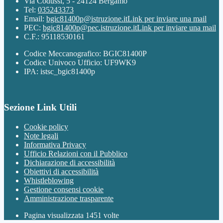
Via Codussi, 5 - 24124 Bergamo
Tel:
035243373
Email:
bgic81400p@istruzione.it
Link per inviare una mail
PEC:
bgic81400p@pec.istruzione.it
Link per inviare una mail
C.F.: 95118530161
Codice Meccanografico: BGIC81400P
Codice Univoco Ufficio: UF9WK9
IPA: istsc_bgic81400p
Sezione Link Utili
Cookie policy
Note legali
Informativa Privacy
Ufficio Relazioni con il Pubblico
Dichiarazione di accessibilità
Obiettivi di accessibilità
Whistleblowing
Gestione consensi cookie
Amministrazione trasparente
Pagina visualizzata
1451
volte