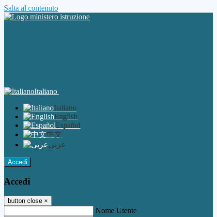
Salta al contenuto
Italiano
Italiano
English
Español
中文
عربى
Accedi
Accedi
button close
×
Nome Utente