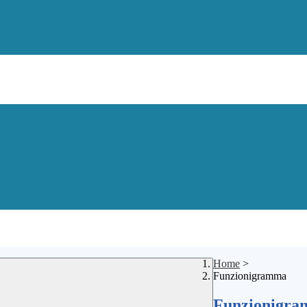
Home
>
Funzionigramma
Funzionigr