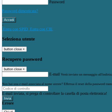
Password
Password dimenticata?
-
Entra con SPID
Entra con CIE
Seleziona utente
button close
×
Recupero password
button close
×
E-mail
Verrà inviato un messaggio all'indirizz
Non hai una e-mail associata al nome utente? Effettua il reset della password tram
E-mail inviata, si prega di controllare la casella di posta elettronica!
Errore