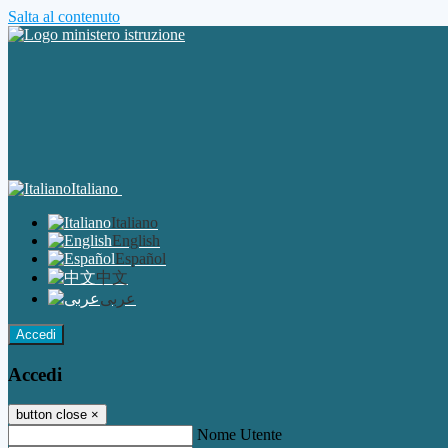
Salta al contenuto
Italiano
Italiano
English
Español
中文
عربى
Accedi
Accedi
button close
×
Nome Utente