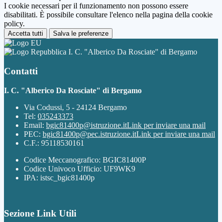
I cookie necessari per il funzionamento non possono essere
disabilitati. È possibile consultare l'elenco nella pagina della cookie
policy.
Accetta tutti
Salva le preferenze
I. C. "Alberico Da Rosciate" di Bergamo
Contatti
I. C. "Alberico Da Rosciate" di Bergamo
Via Codussi, 5 - 24124 Bergamo
Tel:
035243373
Email:
bgic81400p@istruzione.it
Link per inviare una mail
PEC:
bgic81400p@pec.istruzione.it
Link per inviare una mail
C.F.: 95118530161
Codice Meccanografico: BGIC81400P
Codice Univoco Ufficio: UF9WK9
IPA: istsc_bgic81400p
Sezione Link Utili