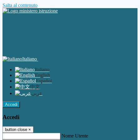
Salta al contenuto
Italiano
Italiano
English
Español
中文
عربى
Accedi
Accedi
button close
×
Nome Utente