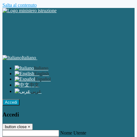
Salta al contenuto
Italiano
Italiano
English
Español
中文
عربى
Accedi
Accedi
button close
×
Nome Utente