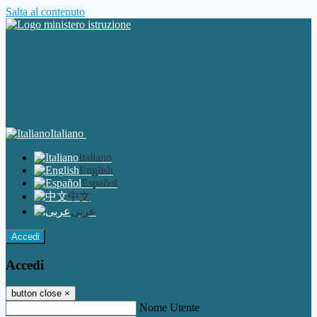
Salta al contenuto
Italiano
Italiano
English
Español
中文
عربى
Accedi
Accedi
button close
×
Nome Utente