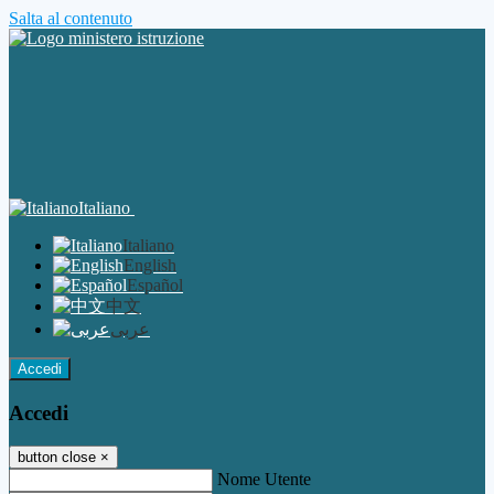
Salta al contenuto
Italiano
Italiano
English
Español
中文
عربى
Accedi
Accedi
button close
×
Nome Utente