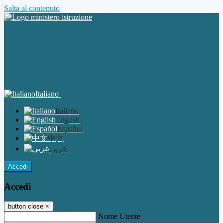
Salta al contenuto
Italiano
Italiano
English
Español
中文
عربى
Accedi
Accedi
button close
×
Nome Utente