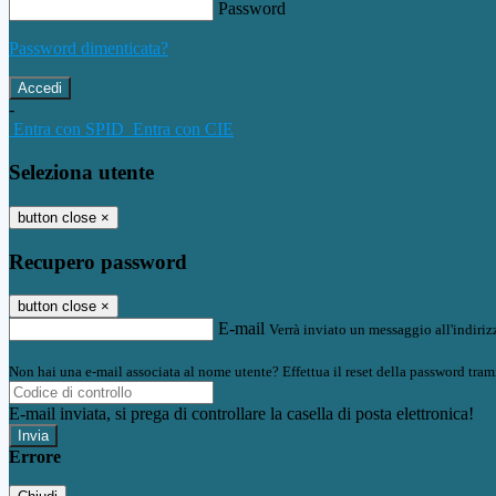
Password
Password dimenticata?
-
Entra con SPID
Entra con CIE
Seleziona utente
button close
×
Recupero password
button close
×
E-mail
Verrà inviato un messaggio all'indirizz
Non hai una e-mail associata al nome utente? Effettua il reset della password tram
E-mail inviata, si prega di controllare la casella di posta elettronica!
Errore