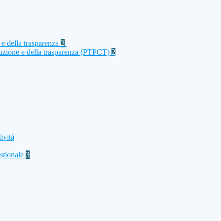
 e della trasparenza
2
rruzione e della trasparenza (PTPCT)
2
ività
stionale
3