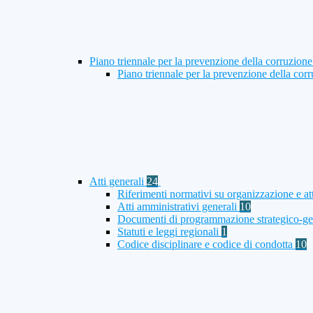
Piano triennale per la prevenzione della corruzione
Piano triennale per la prevenzione della co
Atti generali
24
Riferimenti normativi su organizzazione e att
Atti amministrativi generali
10
Documenti di programmazione strategico-ge
Statuti e leggi regionali
1
Codice disciplinare e codice di condotta
10