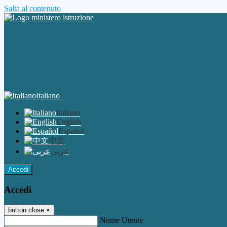
Salta al contenuto
Italiano
Italiano
English
Español
中文
عربى
Accedi
Accedi
button close
×
Nome Utente