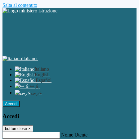
Salta al contenuto
Italiano
Italiano
English
Español
中文
عربى
Accedi
Accedi
button close
×
Nome Utente