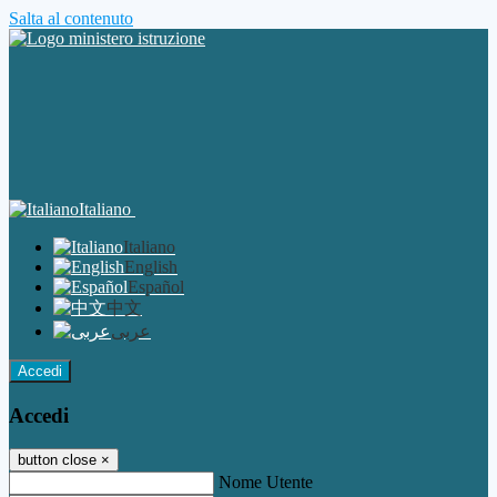
Salta al contenuto
Italiano
Italiano
English
Español
中文
عربى
Accedi
Accedi
button close
×
Nome Utente