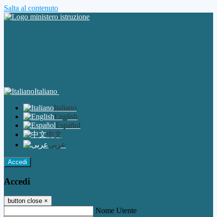
Salta al contenuto
Italiano
Italiano
English
Español
中文
عربى
Accedi
Accedi
button close
×
Nome Utente