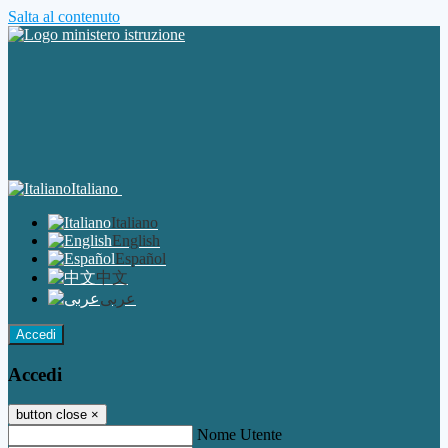
Salta al contenuto
Italiano
Italiano
English
Español
中文
عربى
Accedi
Accedi
button close
×
Nome Utente